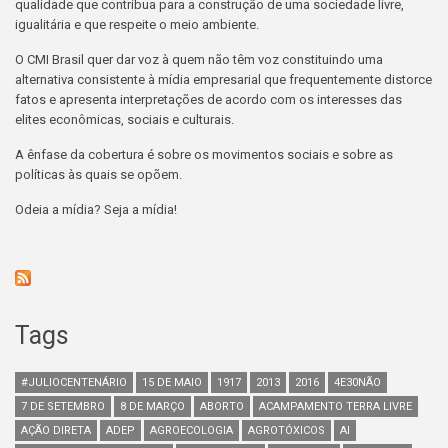
qualidade que contribua para a construção de uma sociedade livre,
igualitária e que respeite o meio ambiente.
O CMI Brasil quer dar voz à quem não têm voz constituindo uma
alternativa consistente à mídia empresarial que frequentemente distorce
fatos e apresenta interpretações de acordo com os interesses das
elites econômicas, sociais e culturais.
A ênfase da cobertura é sobre os movimentos sociais e sobre as
políticas às quais se opõem.
Odeia a mídia? Seja a mídia!
Tags
#JULIOCENTENÁRIO
15 DE MAIO
1917
2013
2016
4E30NÃO
7 DE SETEMBRO
8 DE MARÇO
ABORTO
ACAMPAMENTO TERRA LIVRE
AÇÃO DIRETA
ADEP
AGROECOLOGIA
AGROTÓXICOS
AI