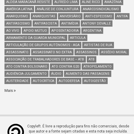
ALDEIA MARACANÃ RESISTE
ALFREDO LIMA
ALINE RICCI
AMAZÔNIA
AMÉRICA LATINA
ANÁLISE DE CONJUNTURA
ANARCOSINDICALISMO
ANARQUISMO
ANARQUISTAS
ANIVERSÁRIO
ANTI-ESPECISMO
ANTIFA
ANTIFASCISMO
ANTIFASCISTA
ANTIMÍDIA
ANTONY DEVALLE
AO VIVO
APOIO MÚTUO
APOSENTADORIA
ARGENTINA
ARMAMENTO DA GUARDA MUNICIPAL
ARTICULA
ARTICULAÇÃO DE GRUPOS AUTÔNOMOS - AGA
ARTISTAS DE RUA
ASSASSINATO
ASSASSINATO NO EXTRA
ASSASSINOS
ASSÉDIO MORAL
ASSOCIAÇÃO DE TRABALHADORES DE BASE – ATB
ATB
ATO CONTRA BOLSONARO
ATO CONTRA G20
ATROPELAMENTO
AUDIÊNCIA-JULGAMENTO
ÁUDIO
AUMENTO DAS PASSAGENS
AUSTERIDADE
AUTOCRÍTICA
AUTODEFESA
AUTOGESTÃO
Mais
Copyleft. É livre a reprodução para fins não comerciais, desde
que autor e a fonte sejam citadas e esta nota seja incluída.